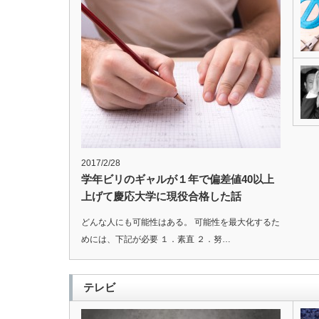
2017/2/28
学年ビリのギャルが１年で偏差値40以上
上げて慶応大学に現役合格した話
どんな人にも可能性はある。 可能性を最大化するた
めには、下記が必要 １．素直 ２．努…
テレビ