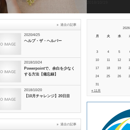
2018/10/19
30日間チャレンジ
過去の記事
202
2020/4/25
月
火
水
ヘルプ・ザ・ヘルパー
3
4
5
10
11
12
2018/10/24
Powerpointで、余白を少なく
17
18
19
する方法【備忘録】
24
25
26
31
2018/10/20
« 11月
【10月チャレンジ】20日目
過去の記事