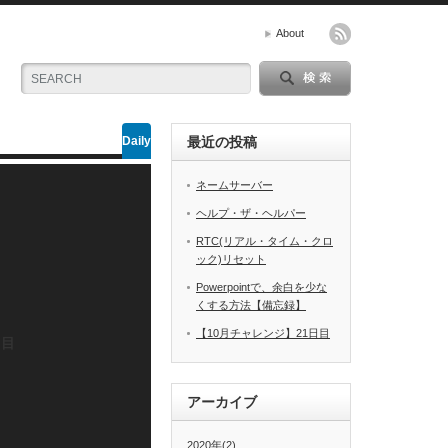
About
Daily
最近の投稿
ネームサーバー
ヘルプ・ザ・ヘルパー
RTC(リアル・タイム・クロ
ック)リセット
Powerpointで、余白を少な
くする方法【備忘録】
【10月チャレンジ】21日目
日目
アーカイブ
2020年(2)